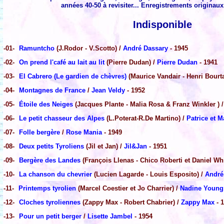
années 40-50 à revisiter... Enregistrements originaux
Indisponible
-01-
Ramuntcho
(J.Rodor - V.Scotto) /
André Dassary
- 1945
-02-
On prend l'café au lait au lit
(Pierre Dudan) /
Pierre Dudan
- 1941
-03-
El Cabrero (Le gardien de chèvres)
(Maurice Vandair - Henri Bourt
-04-
Montagnes de France
/
Jean Veldy
- 1952
-05-
Étoile des Neiges
(Jacques Plante - Malia Rosa & Franz Winkler ) 
-06-
Le petit chasseur des Alpes
(L.Poterat-R.De Martino) /
Patrice et M
-07-
Folle bergère
/
Rose Mania
- 1949
-08-
Deux petits Tyroliens
(Jil et Jan) /
Jil&Jan
- 1951
-09-
Bergère des Landes
(François Llenas - Chico Roberti et Daniel Whi
-10-
La chanson du chevrier
(Lucien Lagarde - Louis Esposito) /
André
-11-
Printemps tyrolien
(Marcel Coestier et Jo Charrier) /
Nadine Young
-12-
Cloches tyroliennes
(Zappy Max - Robert Chabrier) /
Zappy Max
- 
-13-
Pour un petit berger
/
Lisette Jambel
- 1954