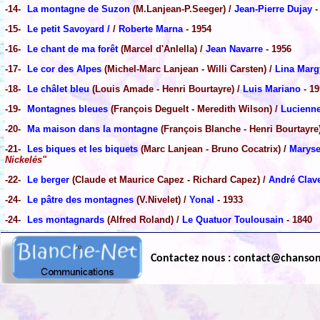
-14-
La montagne de Suzon
(M.Lanjean-P.Seeger) /
Jean-Pierre Dujay
-
-15-
Le petit Savoyard /
/
Roberte Marna
- 1954
-16-
Le chant de ma forêt
(Marcel d'Anlella) /
Jean Navarre
- 1956
-17-
Le cor des Alpes
(Michel-Marc Lanjean - Willi Carsten) /
Lina Marg
-18-
Le châlet bleu
(Louis Amade - Henri Bourtayre) /
Luis Mariano
- 19
-19-
Montagnes bleues
(François Deguelt - Meredith Wilson) /
Lucienne
-20-
Ma maison dans la montagne
(François Blanche - Henri Bourtayre
-21-
Les biques et les biquets
(Marc Lanjean - Bruno Cocatrix) /
Maryse
Nickelés"
-22-
Le berger
(Claude et Maurice Capez - Richard Capez) /
André Clav
-24-
Le pâtre des montagnes
(V.Nivelet) /
Yonal
- 1933
-24-
Les montagnards
(Alfred Roland) /
Le Quatuor Toulousain
- 1840
Contactez nous : contact@chanso