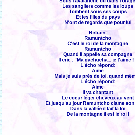
Sous l'avalanche ou dans l'orage
Les sangliers comme les loups
Tombent sous ses coups
Et les filles du pays
N'ont de regards que pour lui
Refrain:
Ramuntcho
C'est le roi de la montagne
Ramuntcho
Quand il appelle sa compagne
Il crie : "Ma gachucha... je t'aime !
L'écho répond:
Aime
Mais je suis près de toi, quand mêm
L'écho répond:
Aime
Il va chantant
Le coeur léger cheveux au vent
Et jusqu'au jour Ramuntcho clame so
Dans la vallée il fait la loi
De la montagne il est le roi !