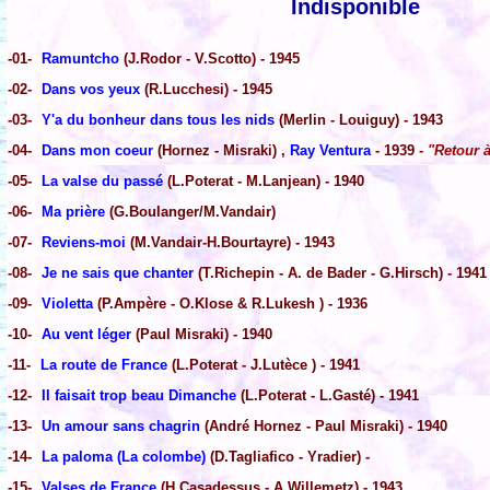
Indisponible
-01-
Ramuntcho
(J.Rodor - V.Scotto) - 1945
-02-
Dans vos yeux
(R.Lucchesi) - 1945
-03-
Y'a du bonheur dans tous les nids
(Merlin - Louiguy) - 1943
-04-
Dans mon coeur
(Hornez - Misraki) ,
Ray Ventura
- 1939
- "Retour à
-05-
La valse du passé
(L.Poterat - M.Lanjean) - 1940
-06-
Ma prière
(G.Boulanger/M.Vandair)
-07-
Reviens-moi
(M.Vandair-H.Bourtayre) - 1943
-08-
Je ne sais que chanter
(T.Richepin - A. de Bader - G.Hirsch) - 1941
-09-
Violetta
(P.Ampère - O.Klose & R.Lukesh ) - 1936
-10-
Au vent léger
(Paul Misraki) - 1940
-11-
La route de France
(L.Poterat - J.Lutèce ) - 1941
-12-
Il faisait trop beau Dimanche
(L.Poterat - L.Gasté) - 1941
-13-
Un amour sans chagrin
(André Hornez - Paul Misraki) - 1940
-14-
La paloma (La colombe)
(D.Tagliafico - Yradier) -
-15-
Valses de France
(H.Casadessus - A.Willemetz) - 1943