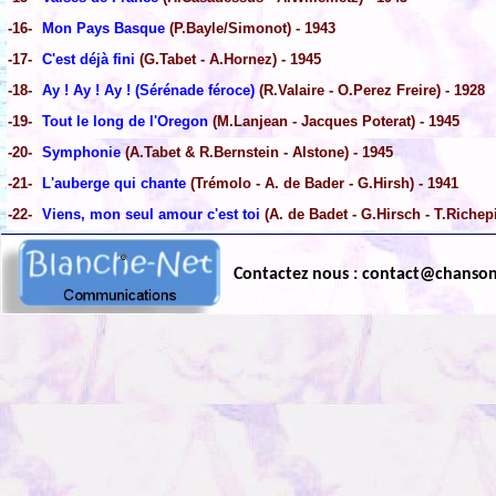
-16-
Mon Pays Basque
(P.Bayle/Simonot) - 1943
-17-
C'est déjà fini
(G.Tabet - A.Hornez) - 1945
-18-
Ay ! Ay ! Ay ! (Sérénade féroce)
(R.Valaire - O.Perez Freire) - 1928
-19-
Tout le long de l'Oregon
(M.Lanjean - Jacques Poterat) - 1945
-20-
Symphonie
(A.Tabet & R.Bernstein - Alstone) - 1945
-21-
L'auberge qui chante
(Trémolo - A. de Bader - G.Hirsh) - 1941
-22-
Viens, mon seul amour c'est toi
(A. de Badet - G.Hirsch - T.Richep
Contactez nous : contact@chanso