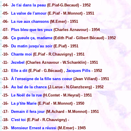
-04-
Je t'ai dans la peau
(E.Piaf-G.Becaud) - 1952
-05-
La valse de l'amour
(E.Piaf - M.Monnot) - 1951
-06-
La rue aux chansons
(M.Emer) - 1951
-07-
Plus bleu que tes yeux
(Charles Aznavour) - 1954
-08-
Ça gueule ça, madame
(Edith Piaf - Gilbert Bécaud) - 1952
-09-
Du matin jusqu'au soir
(E.Piaf) - 1951
-10-
Chante moi
(E.Piaf - R.Chauvigny) - 1951
-11-
Jezebel
(Charles Aznavour - W.Schanklin) - 1951
-12-
Elle a dit
(E.Piaf - G.Bécaud) ,
Jacques Pills
- 1952
-13-
À l'enseigne de la fille sans coeur
(Jean Villard) - 1951
-14-
Au bal de la chance
(J.Larue - N.Glanzbzerg) - 1952
-15-
Le Noël de la rue
(H.Contet - M.Heyral) - 1951
-16-
La p'tite Marie
(E.Piaf - M.Monnot) - 1950
-17-
Demain il fera jour
(M.Achard - M.Monnot) - 1951
-18-
C'est toi
(E.Piaf - R.Chauvigny) -
-19-
Monsieur Ernest a réussi
(M.Emer) - 1945