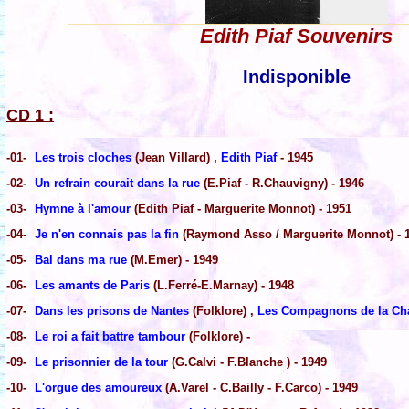
Edith Piaf Souvenirs
Indisponible
CD 1 :
-01-
Les trois cloches
(Jean Villard) ,
Edith Piaf
- 1945
-02-
Un refrain courait dans la rue
(E.Piaf - R.Chauvigny) - 1946
-03-
Hymne à l'amour
(Edith Piaf - Marguerite Monnot) - 1951
-04-
Je n'en connais pas la fin
(Raymond Asso / Marguerite Monnot) - 
-05-
Bal dans ma rue
(M.Emer) - 1949
-06-
Les amants de Paris
(L.Ferré-E.Marnay) - 1948
-07-
Dans les prisons de Nantes
(Folklore) ,
Les Compagnons de la Ch
-08-
Le roi a fait battre tambour
(Folklore) -
-09-
Le prisonnier de la tour
(G.Calvi - F.Blanche ) - 1949
-10-
L'orgue des amoureux
(A.Varel - C.Bailly - F.Carco) - 1949