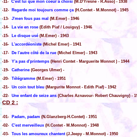
-11-
C'est lui que mon coeur a choisi
(M.D'Yresne - R.Asso) - 1938
-12-
Regarde moi toujours comme ça
(H.Contet - M.Monnot) - 1945
-13-
J'men fous pas mal
(M.Emer) - 1946
-14-
La vie en rose
(Edith Piaf / Louiguy) - 1946
-15-
Le disque usé
(M.Emer) - 1943
-16-
L'accordéoniste
(Michel Emer) - 1941
-17-
De l'autre côté de la rue
(Michel Elmer) - 1943
-18-
Y'a pas d'printemps
(Henri Contet - Marguerite Monnot ) - 1944
-19-
Catherine
(Georges Ulmer) -
-20-
Télégramme
(M.Emer) - 1951
-21-
Un coin tout bleu
(Margurite Monnot - Edith Piaf) - 1942
-22-
Une enfant de seize ans
(Charles Aznavour- Robert Chauvigny) - 1
CD 2 :
-01-
Padam, padam
(N.Glanzberg-H.Contet) - 1951
-02-
C'est merveilleux
(H.Contet - M.Monnot) - 1948
-03-
Tous les amoureux chantent
(J.Jeepy - M.Monnot) - 1950