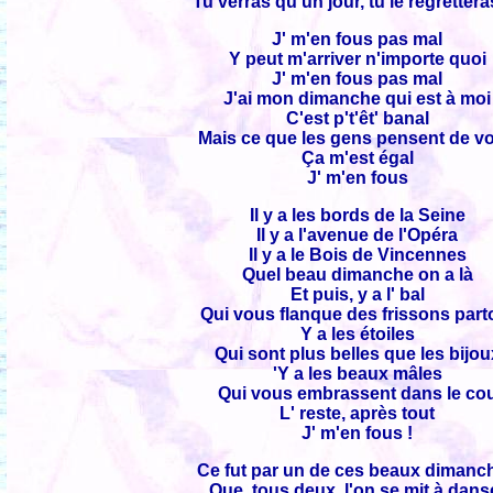
Tu verras qu'un jour, tu le regretteras
J' m'en fous pas mal
Y peut m'arriver n'importe quoi
J' m'en fous pas mal
J'ai mon dimanche qui est à moi
C'est p't'êt' banal
Mais ce que les gens pensent de v
Ça m'est égal
J' m'en fous
Il y a les bords de la Seine
Il y a l'avenue de l'Opéra
Il y a le Bois de Vincennes
Quel beau dimanche on a là
Et puis, y a l' bal
Qui vous flanque des frissons part
Y a les étoiles
Qui sont plus belles que les bijou
'Y a les beaux mâles
Qui vous embrassent dans le co
L' reste, après tout
J' m'en fous !
Ce fut par un de ces beaux dimanc
Que, tous deux, l'on se mit à dans