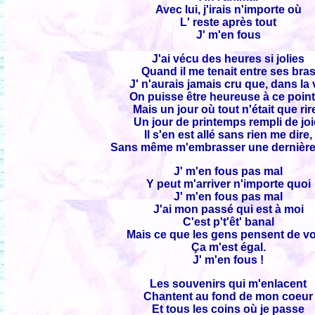
Avec lui, j'irais n'importe où
L' reste après tout
J' m'en fous
J'ai vécu des heures si jolies
Quand il me tenait entre ses bra
J' n'aurais jamais cru que, dans la 
On puisse être heureuse à ce point
Mais un jour où tout n'était que rir
Un jour de printemps rempli de joi
Il s'en est allé sans rien me dire,
Sans même m'embrasser une dernière f
J' m'en fous pas mal
Y peut m'arriver n'importe quoi
J' m'en fous pas mal
J'ai mon passé qui est à moi
C'est p't'êt' banal
Mais ce que les gens pensent de v
Ça m'est égal.
J' m'en fous !
Les souvenirs qui m'enlacent
Chantent au fond de mon coeur
Et tous les coins où je passe