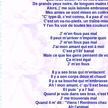
De grands yeux noirs, de longues mains
Alors, j' me suis laissée embrass
Mes amies se sont mises en colère
"C' type-lâ, c'est connu, il a pas d' 
C'est un va-nu-pieds, un traîne-mis
Y t'en fra voir de toutes les couleurs
J' m'en fous pas mal
Il peut m'arriver n'importe quoi
J' m'en fous pas mal
J'ai mon amant qui est à moi
C'est p't'êt' banal
Mais ce que les gens pensent de v
Ça m'est égal
J' m'en fous
Il y a ses bras qui m'enlacent
Il y a son corps doux et chaud
Il y a sa bouche qui m'embrasse
Ah ! mon amant, c' qu'il est beau
Et puis ' y a l' bal
Quand je suis dans ses bras, c'est 
J' me trouverais mal
Quand il m' dit : "Viens ! Rentrons chez
Ah l'animal