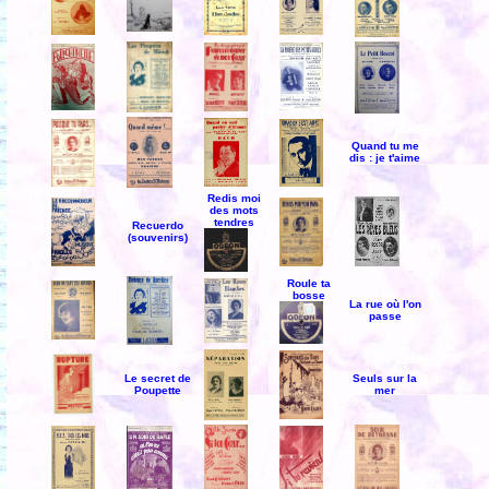
Quand tu me
dis : je t'aime
Redis moi
des mots
tendres
Recuerdo
(souvenirs)
Roule ta
bosse
La rue où l'on
passe
Le secret de
Seuls sur la
Poupette
mer