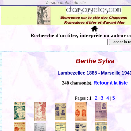
Recherche d'un titre, interprète ou auteur c
Berthe Sylva
Lambezellec 1885 - Marseille 194
248 chanson(s).
Retour à la liste
Pages :
1
|
2
|
3
|
4
|
5