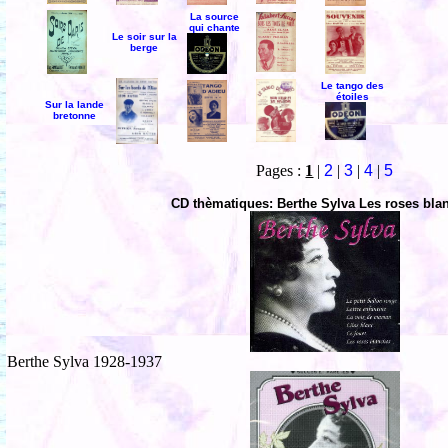
La source
qui chante
Le soir sur la
berge
Le tango des
étoiles
Sur la lande
bretonne
Pages :
1
|
2
|
3
|
4
|
5
CD thèmatiques: Berthe Sylva Les roses bla
Berthe Sylva 1928-1937