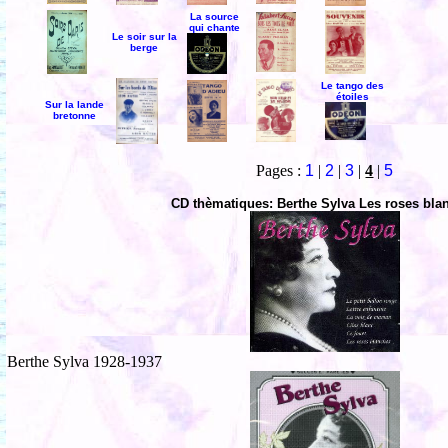
La source
qui chante
Le soir sur la
berge
Le tango des
étoiles
Sur la lande
bretonne
Pages :
1
|
2
|
3
|
4
|
5
CD thèmatiques: Berthe Sylva Les roses bla
Berthe Sylva 1928-1937