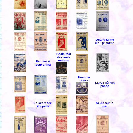
Quand tu me
dis : je t'aime
Redis moi
des mots
tendres
Recuerdo
(souvenirs)
Roule ta
bosse
La rue où l'on
passe
Le secret de
Seuls sur la
Poupette
mer