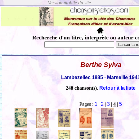
Recherche d'un titre, interprète ou auteur c
Berthe Sylva
Lambezellec 1885 - Marseille 194
248 chanson(s).
Retour à la liste
Pages :
1
|
2
|
3
|
4
|
5