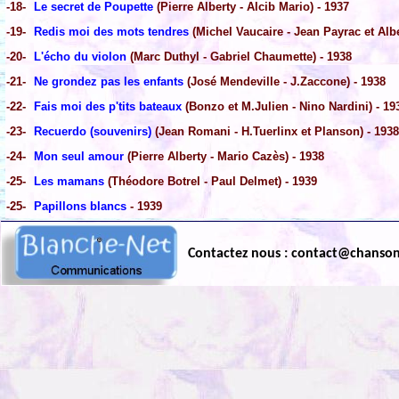
-18-
Le secret de Poupette
(Pierre Alberty - Alcib Mario) - 1937
-19-
Redis moi des mots tendres
(Michel Vaucaire - Jean Payrac et Albe
-20-
L'écho du violon
(Marc Duthyl - Gabriel Chaumette) - 1938
-21-
Ne grondez pas les enfants
(José Mendeville - J.Zaccone) - 1938
-22-
Fais moi des p'tits bateaux
(Bonzo et M.Julien - Nino Nardini) - 19
-23-
Recuerdo (souvenirs)
(Jean Romani - H.Tuerlinx et Planson) - 1938
-24-
Mon seul amour
(Pierre Alberty - Mario Cazès) - 1938
-25-
Les mamans
(Théodore Botrel - Paul Delmet) - 1939
-25-
Papillons blancs
- 1939
Contactez nous : contact@chanso