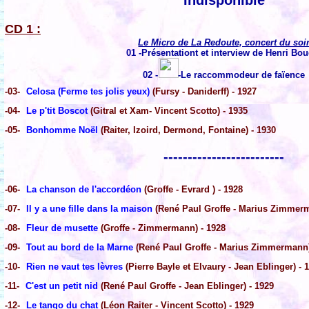
Indisponible
CD 1 :
Le Micro de La Redoute, concert du soi
01 -Présentationt et interview de Henri Bo
02 -
-Le raccommodeur de faïence
-03-
Celosa (Ferme tes jolis yeux)
(Fursy - Daniderff) - 1927
-04-
Le p'tit Boscot
(Gitral et Xam- Vincent Scotto) - 1935
-05-
Bonhomme Noël
(Raiter, Izoird, Dermond, Fontaine) - 1930
-------------------------
-06-
La chanson de l'accordéon
(Groffe - Evrard ) - 1928
-07-
Il y a une fille dans la maison
(René Paul Groffe - Marius Zimmerm
-08-
Fleur de musette
(Groffe - Zimmermann) - 1928
-09-
Tout au bord de la Marne
(René Paul Groffe - Marius Zimmermann)
-10-
Rien ne vaut tes lèvres
(Pierre Bayle et Elvaury - Jean Eblinger) - 
-11-
C'est un petit nid
(René Paul Groffe - Jean Eblinger) - 1929
-12-
Le tango du chat
(Léon Raiter - Vincent Scotto) - 1929