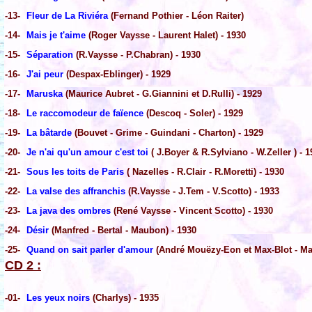
-13-
Fleur de La Riviéra
(Fernand Pothier - Léon Raiter)
-14-
Mais je t'aime
(Roger Vaysse - Laurent Halet) - 1930
-15-
Séparation
(R.Vaysse - P.Chabran) - 1930
-16-
J'ai peur
(Despax-Eblinger) - 1929
-17-
Maruska
(Maurice Aubret - G.Giannini et D.Rulli) - 1929
-18-
Le raccomodeur de faïence
(Descoq - Soler) - 1929
-19-
La bâtarde
(Bouvet - Grime - Guindani - Charton) - 1929
-20-
Je n'ai qu'un amour c'est toi
( J.Boyer & R.Sylviano - W.Zeller ) - 
-21-
Sous les toits de Paris
( Nazelles - R.Clair - R.Moretti) - 1930
-22-
La valse des affranchis
(R.Vaysse - J.Tem - V.Scotto) - 1933
-23-
La java des ombres
(René Vaysse - Vincent Scotto) - 1930
-24-
Désir
(Manfred - Bertal - Maubon) - 1930
-25-
Quand on sait parler d'amour
(André Mouëzy-Eon et Max-Blot - Mau
CD 2 :
-01-
Les yeux noirs
(Charlys) - 1935