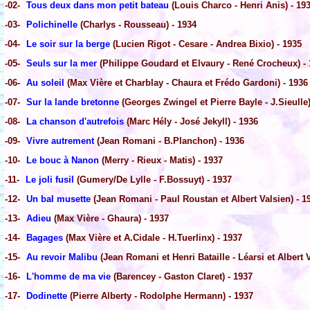
-02-
Tous deux dans mon petit bateau
(Louis Charco - Henri Anis) - 19
-03-
Polichinelle
(Charlys - Rousseau) - 1934
-04-
Le soir sur la berge
(Lucien Rigot - Cesare - Andrea Bixio) - 1935
-05-
Seuls sur la mer
(Philippe Goudard et Elvaury - René Crocheux) -
-06-
Au soleil
(Max Vière et Charblay - Chaura et Frédo Gardoni) - 1936
-07-
Sur la lande bretonne
(Georges Zwingel et Pierre Bayle - J.Sieulle)
-08-
La chanson d'autrefois
(Marc Hély - José Jekyll) - 1936
-09-
Vivre autrement
(Jean Romani - B.Planchon) - 1936
-10-
Le bouc à Nanon
(Merry - Rieux - Matis) - 1937
-11-
Le joli fusil
(Gumery/De Lylle - F.Bossuyt) - 1937
-12-
Un bal musette
(Jean Romani - Paul Roustan et Albert Valsien) - 1
-13-
Adieu
(Max Vière - Ghaura) - 1937
-14-
Bagages
(Max Vière et A.Cidale - H.Tuerlinx) - 1937
-15-
Au revoir Malibu
(Jean Romani et Henri Bataille - Léarsi et Albert V
-16-
L'homme de ma vie
(Barencey - Gaston Claret) - 1937
-17-
Dodinette
(Pierre Alberty - Rodolphe Hermann) - 1937