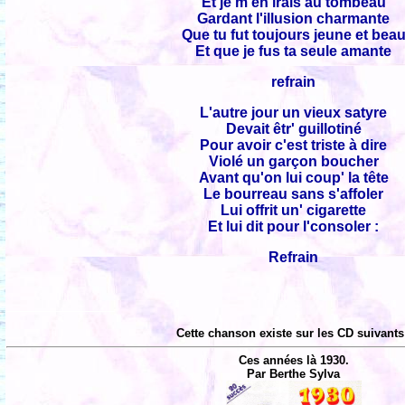
Et je m'en irais au tombeau
Gardant l'illusion charmante
Que tu fut toujours jeune et bea
Et que je fus ta seule amante
refrain
L'autre jour un vieux satyre
Devait êtr' guillotiné
Pour avoir c'est triste à dire
Violé un garçon boucher
Avant qu'on lui coup' la tête
Le bourreau sans s'affoler
Lui offrit un' cigarette
Et lui dit pour l'consoler :
Refrain
Cette chanson existe sur les CD suivants
Ces années là 1930.
Par Berthe Sylva