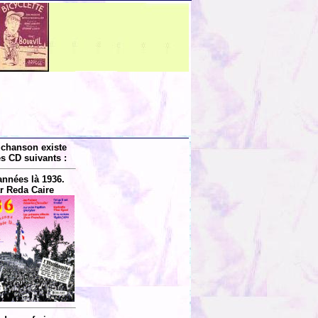
 chanson existe
es CD suivants :
années là 1936.
r Reda Caire