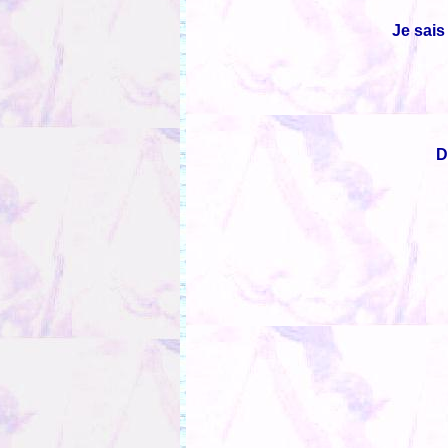
Je sais
D