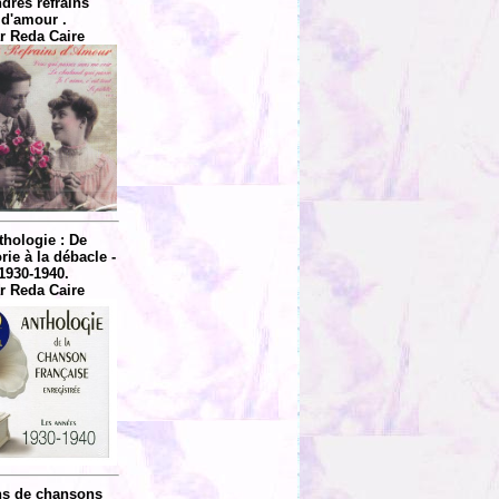
dres refrains
d'amour .
r Reda Caire
thologie : De
rie à la débacle -
1930-1940.
r Reda Caire
ns de chansons