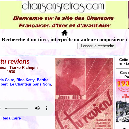
Recherche d'un titre, interprète ou auteur compositeur :
Cette
 tu reviens
sur l
niez - Tiarko Richepin
1936
Ces 
Pa
da Caire
,
Rina Ketty
,
Berthe
bert
,
Le Chanteur Sans Nom
,
Reda Caire