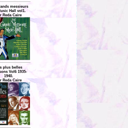
rands messieurs
usic Hall vol1.
r Reda Caire
s plus belles
ons Vol6 1935-
1940.
r Reda Caire