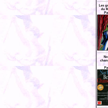
Les g
du M
Pa
No
chans
Pa