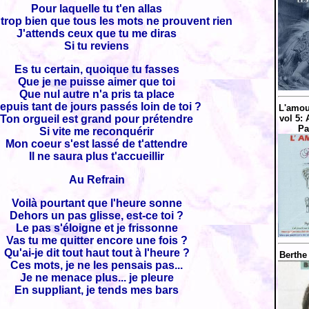
Pour laquelle tu t'en allas
 trop bien que tous les mots ne prouvent rien
J'attends ceux que tu me diras
Si tu reviens
Es tu certain, quoique tu fasses
Que je ne puisse aimer que toi
Que nul autre n'a pris ta place
epuis tant de jours passés loin de toi ?
L'amou
Ton orgueil est grand pour prétendre
vol 5:
Pa
Si vite me reconquérir
Mon coeur s'est lassé de t'attendre
Il ne saura plus t'accueillir
Au Refrain
Voilà pourtant que l'heure sonne
Dehors un pas glisse, est-ce toi ?
Le pas s'éloigne et je frissonne
Vas tu me quitter encore une fois ?
Qu'ai-je dit tout haut tout à l'heure ?
Berthe
Ces mots, je ne les pensais pas...
Je ne menace plus... je pleure
En suppliant, je tends mes bars