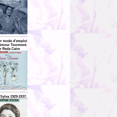
r mode d'emploi
 Amour Tourment.
r Reda Caire
..
 Sylva 1929-1937.