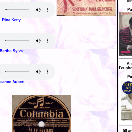
Ten
Pa
Rina Ketty
Berthe Sylva
An
l'eupho
Pa
Jeanne Aubert
50 a