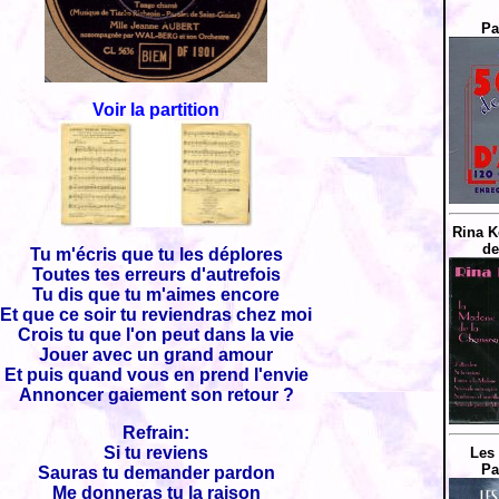
Pa
Voir la partition
Rina K
de
Tu m'écris que tu les déplores
Toutes tes erreurs d'autrefois
Tu dis que tu m'aimes encore
Et que ce soir tu reviendras chez moi
Crois tu que l'on peut dans la vie
Jouer avec un grand amour
Et puis quand vous en prend l'envie
Annoncer gaiement son retour ?
Refrain:
Si tu reviens
Les 
Pa
Sauras tu demander pardon
Me donneras tu la raison