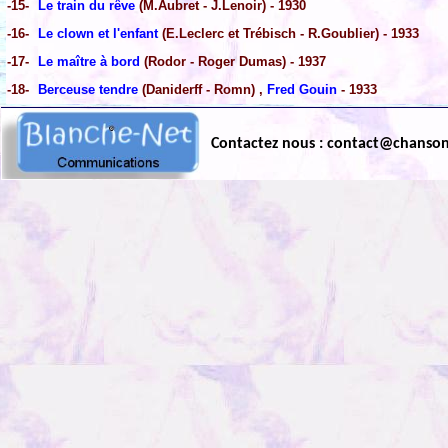
-15-
Le train du rêve
(M.Aubret - J.Lenoir) - 1930
-16-
Le clown et l'enfant
(E.Leclerc et Trébisch - R.Goublier) - 1933
-17-
Le maître à bord
(Rodor - Roger Dumas) - 1937
-18-
Berceuse tendre
(Daniderff - Romn) ,
Fred Gouin
- 1933
Contactez nous : contact@chanso