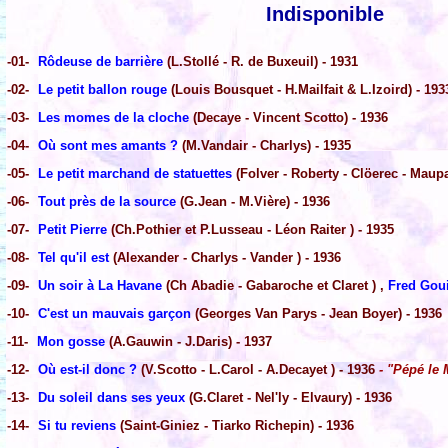
Indisponible
-01-
Rôdeuse de barrière
(L.Stollé - R. de Buxeuil) - 1931
-02-
Le petit ballon rouge
(Louis Bousquet - H.Mailfait & L.Izoird) - 193
-03-
Les momes de la cloche
(Decaye - Vincent Scotto) - 1936
-04-
Où sont mes amants ?
(M.Vandair - Charlys) - 1935
-05-
Le petit marchand de statuettes
(Folver - Roberty - Clöerec - Maupa
-06-
Tout près de la source
(G.Jean - M.Vière) - 1936
-07-
Petit Pierre
(Ch.Pothier et P.Lusseau - Léon Raiter ) - 1935
-08-
Tel qu'il est
(Alexander - Charlys - Vander ) - 1936
-09-
Un soir à La Havane
(Ch Abadie - Gabaroche et Claret ) ,
Fred Gou
-10-
C'est un mauvais garçon
(Georges Van Parys - Jean Boyer) - 1936
-11-
Mon gosse
(A.Gauwin - J.Daris) - 1937
-12-
Où est-il donc ?
(V.Scotto - L.Carol - A.Decayet ) - 1936
- "Pépé le
-13-
Du soleil dans ses yeux
(G.Claret - Nel'ly - Elvaury) - 1936
-14-
Si tu reviens
(Saint-Giniez - Tiarko Richepin) - 1936