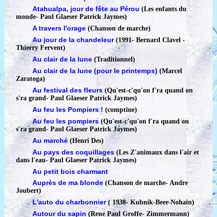
Atahualpa, jour de fête au Pérou
(Les enfants du
monde
-
Paul Glaeser Patrick Jaymes)
A travers l'orage
(Chanson de marche)
Au jour de la chandeleur
(1991
-
Bernard Clavel -
Thierry Fervent)
Au clair de la lune
(Traditionnel)
Au clair de la lune (pour le printemps)
(Marcel
Zaratoga)
Au festival des fleurs
(Qu'est-c'qu'on f'ra quand on
s'ra grand
-
Paul Glaeser Patrick Jaymes)
Au feu les Pompiers !
(comptine)
Au feu les pompiers
(Qu'est-c'qu'on f'ra quand on
s'ra grand
-
Paul Glaeser Patrick Jaymes)
Au marché
(Henri Des)
Au pays des coquillages
(Les Z'animaux dans l'air et
dans l'eau
-
Paul Glaeser Patrick Jaymes)
Au petit bois charmant
Auprès de ma blonde
(Chanson de marche
-
Andre
Joubert)
L'auto du charbonnier
( 1938
-
Kubnik-Beer-Nohain)
Autour du sapin
(Rene Paul Groffe- Zimmermann)