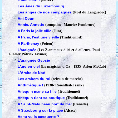
Les Ânes du Luxembourg
Les anges de nos campagnes
(Noël du Languedoc)
Ani Couni
Annie, Annette
(comptine
-
Maurice Fombeure)
A Paris la jolie ville
(Jura)
A Paris, l'est une vieille
(Traditionnel)
A Parthenay
(Poitou)
L'araignée
(Les Z'animaux d'ici et d'ailleurs
-
Paul
Glaeser Patrick Jaymes)
L'araignée Gypsie
L'arc-en-ciel
(Le magicien d'Oz - 1935
-
Arlen-McCab)
L'Arche de Noé
Les archers du roi
(refrain de marche)
Arithmétique !
(1938
-
Rosenthal-Frank)
Arlequin marie sa fille
(Traditionnel)
Arlequin tient sa boutique
(Traditionnel)
A Saint-Malo beau port de mer
(Canada)
A Strasbourg sur la place
(Alsace)
As tu vu la casquette ?