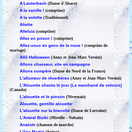
A Lauterbach
(Danse d'Alsace)
A la vanille !
(comptine)
A la volette
(Traditionnel)
Aliette
Alleluia
(comptine)
Allez en prison !
(comptine)
Allez-vous en gens de la noce !
(comptine de
mariage)
Allô Halloween
(Anny et Jean-Marc Versini)
Allons chasseur, vite en campagne
Allons compère
(Danse du Nord de la France)
L'allumeur de réverbères
(Anny et Jean-Marc Versini)
L'Alouette chanta le jour (Le marchand de velours)
(Canada)
L'alouette et le pinson
(Nivernais)
Alouette, gentille alouette
L'alouette sur la branche
(Danse de Lorraine)
L'Amiral Bizibi
(Mireille - Nohain)
Anatole
(chanson de marche)
L'âne Martin
(Suisse)