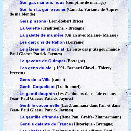
Gai, gai, marions nous
(comptine de mariage)
Gai, lon la, gai le rosier
(Canada. Variante de Auprès
de ma blonde)
Gais pinsons
(Léon-Robert Brice)
La Galette
(Traditionnel - Bretagne)
La galette de ma mère
(Un an avec Mélasse
-
Melasse)
Les garçons de Rahon
(Lorraine)
Le gâteau au chocolat
(Le resto des p'tits gourmands
-
Paul Glaeser Patrick Jaymes)
La gavotte de Quimper
(Bretagne)
Les gens du ciel
( 1991
-
Bernard Clavel - Thierry
Fervent)
Gens de la Ville
(canon)
Gentil Coquelicot
(Traditionnel)
Le gentil dauphin
(Les Z'animaux dans l'air et dans
l'eau
-
Paul Glaeser Patrick Jaymes)
Gentille coccinnelle
(Les Z'animaux dans l'air et dans
l'eau
-
Paul Glaeser Patrick Jaymes)
La gentille offrande
(Rene Paul Groffe- Zimmermann)
Gentils galants de France
(Historique - Bretagne)