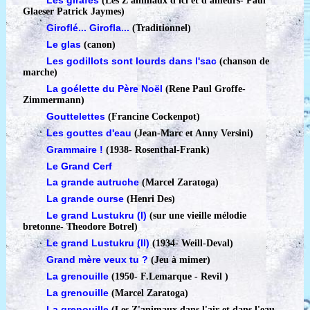
Les girafes
(Les Z'animaux d'ici et d'ailleurs
-
Paul
Glaeser Patrick Jaymes)
Giroflé... Girofla...
(Traditionnel)
Le glas
(canon)
Les godillots sont lourds dans l'sac
(chanson de
marche)
La goélette du Père Noël
(Rene Paul Groffe-
Zimmermann)
Gouttelettes
(Francine Cockenpot)
Les gouttes d'eau
(Jean-Marc et Anny Versini)
Grammaire !
(1938
-
Rosenthal-Frank)
Le Grand Cerf
La grande autruche
(Marcel Zaratoga)
La grande ourse
(Henri Des)
Le grand Lustukru (I)
(sur une vieille mélodie
bretonne
-
Theodore Botrel)
Le grand Lustukru (II)
(1934
-
Weill-Deval)
Grand mère veux tu ?
(Jeu à mimer)
La grenouille
(1950
-
F.Lemarque - Revil )
La grenouille
(Marcel Zaratoga)
La grenouille
(Les Z'animaux dans l'air et dans l'eau
-