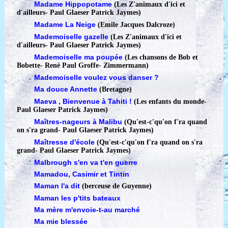
Madame Hippopotame
(Les Z'animaux d'ici et
d'ailleurs
-
Paul Glaeser Patrick Jaymes)
Madame La Neige
(Emile Jacques Dalcroze)
Mademoiselle gazelle
(Les Z'animaux d'ici et
d'ailleurs
-
Paul Glaeser Patrick Jaymes)
Mademoiselle ma poupée
(Les chansons de Bob et
Bobette
-
René Paul Groffe- Zimmermann)
Mademoiselle voulez vous danser ?
Ma douce Annette
(Bretagne)
Maeva , Bienvenue à Tahiti !
(Les enfants du monde
-
Paul Glaeser Patrick Jaymes)
Maîtres-nageurs à Malibu
(Qu'est-c'qu'on f'ra quand
on s'ra grand
-
Paul Glaeser Patrick Jaymes)
Maîtresse d'école
(Qu'est-c'qu'on f'ra quand on s'ra
grand
-
Paul Glaeser Patrick Jaymes)
Malbrough s'en va t'en guerre
Mamadou, Casimir et Tintin
Maman l'a dit
(berceuse de Guyenne)
Maman les p'tits bateaux
Ma mère m'envoie-t-au marché
Ma mie blessée