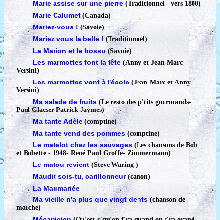
Marie assise sur une pierre
(Traditionnel - vers 1800)
Marie Calumet
(Canada)
Mariez-vous !
(Savoie)
Mariez vous la belle !
(Traditionnel)
La Marion et le bossu
(Savoie)
Les marmottes font la fête
(Anny et Jean-Marc
Versini)
Les marmottes vont à l'école
(Jean-Marc et Anny
Versini)
Ma salade de fruits
(Le resto des p'tits gourmands
-
Paul Glaeser Patrick Jaymes)
Ma tante Adèle
(comptine)
Ma tante vend des pommes
(comptine)
Le matelot chez les sauvages
(Les chansons de Bob
et Bobette - 1948
-
René Paul Groffe- Zimmermann)
Le matou revient
(Steve Waring )
Maudit sois-tu, carillonneur
(canon)
La Maumariée
Ma vieille n'a plus que vingt dents
(chanson de
marche)
Mécanicien
(Qu'est-c'qu'on f'ra quand on s'ra grand
-