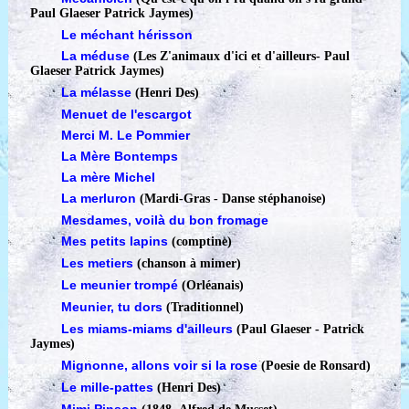
Paul Glaeser Patrick Jaymes)
Le méchant hérisson
La méduse
(Les Z'animaux d'ici et d'ailleurs
-
Paul
Glaeser Patrick Jaymes)
La mélasse
(Henri Des)
Menuet de l'escargot
Merci M. Le Pommier
La Mère Bontemps
La mère Michel
La merluron
(Mardi-Gras - Danse stéphanoise)
Mesdames, voilà du bon fromage
Mes petits lapins
(comptine)
Les metiers
(chanson à mimer)
Le meunier trompé
(Orléanais)
Meunier, tu dors
(Traditionnel)
Les miams-miams d'ailleurs
(Paul Glaeser - Patrick
Jaymes)
Mignonne, allons voir si la rose
(Poesie de Ronsard)
Le mille-pattes
(Henri Des)