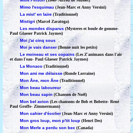
Mimi Pinson
(1848
-
Alfred de Musset)
Mimo l'esquimau
(Jean-Marc et Anny Versini)
La mist' en laire
(Traditionnel)
Mistigri
(Marcel Zaratoga)
Les mondes disparus
(Mysteres et boule de gomme
-
Paul Glaeser Patrick Jaymes)
Moi j'ai cinq sous
Moi je vais danser
(Bonne nuit les petits)
Le moineau et ses copains
(Les Z'animaux dans l'air
et dans l'eau
-
Paul Glaeser Patrick Jaymes)
La Monaco
(Traditionnel)
Mon ami me délaisse
(Ronde Lorraine)
Mon Âne, mon Âne
(Traditionnel)
Mon beau laboureur
Mon beau sapin
(Chanson de Noël)
Mon bel avion
(Les chansons de Bob et Bobette
-
René
Paul Groffe- Zimmermann)
Mon cahier d'écolier
(Jean-Marc et Anny Versini)
Mon gros loup, mon p'tit loup
(Henri Des)
Mon Merle a perdu son bec
(Canada)