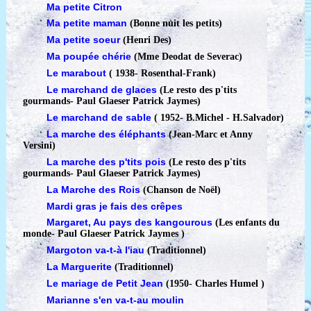
Ma petite Citron
Ma petite maman
(Bonne nuit les petits)
Ma petite soeur
(Henri Des)
Ma poupée chérie
(Mme Deodat de Severac)
Le marabout
( 1938
-
Rosenthal-Frank)
Le marchand de glaces
(Le resto des p'tits
gourmands
-
Paul Glaeser Patrick Jaymes)
Le marchand de sable
( 1952
-
B.Michel - H.Salvador)
La marche des éléphants
(Jean-Marc et Anny
Versini)
La marche des p'tits pois
(Le resto des p'tits
gourmands
-
Paul Glaeser Patrick Jaymes)
La Marche des Rois
(Chanson de Noël)
Mardi gras je fais des crêpes
Margaret, Au pays des kangourous
(Les enfants du
monde
-
Paul Glaeser Patrick Jaymes )
Margoton va-t-à l'iau
(Traditionnel)
La Marguerite
(Traditionnel)
Le mariage de Petit Jean
(1950
-
Charles Humel )
Marianne s'en va-t-au moulin