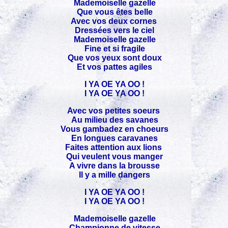
Mademoiselle gazelle
Que vous êtes belle
Avec vos deux cornes
Dressées vers le ciel
Mademoiselle gazelle
Fine et si fragile
Que vos yeux sont doux
Et vos pattes agiles
I YA OE YA OO !
I YA OE YA OO !
Avec vos petites soeurs
Au milieu des savanes
Vous gambadez en choeurs
En longues caravanes
Faites attention aux lions
Qui veulent vous manger
A vivre dans la brousse
Il y a mille dangers
I YA OE YA OO !
I YA OE YA OO !
Mademoiselle gazelle
Championne de vitesse