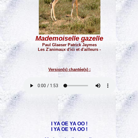
Mademoiselle gazelle
Paul Glaeser Patrick Jaymes
Les Z'animaux d'ici et d'ailleurs -
Version(s) chantée(s) :
I YA OE YA OO !
I YA OE YA OO !