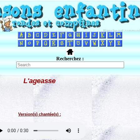
Recherchez :
L'ageasse
Version(s) chantée(s) :