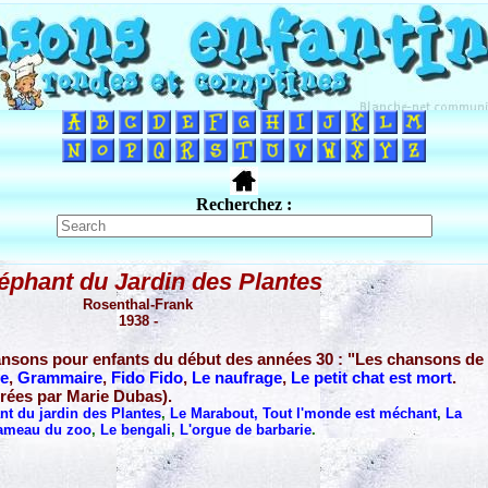
Recherchez :
éphant du Jardin des Plantes
Rosenthal-Frank
1938 -
ansons pour enfants du début des années 30 : "Les chansons de
ue
,
Grammaire
,
Fido Fido
,
Le naufrage
,
Le petit chat est mort
.
trées par Marie Dubas).
nt du jardin des Plantes
,
Le Marabout
,
Tout l'monde est méchant
,
La
hameau du zoo
,
Le bengali
,
L'orgue de barbarie
.