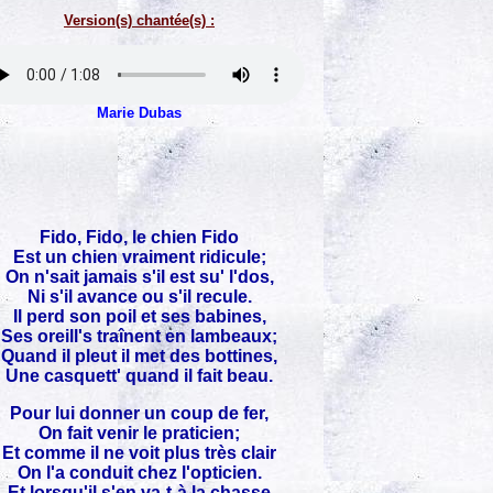
Version(s) chantée(s) :
Marie Dubas
Fido, Fido, le chien Fido
Est un chien vraiment ridicule;
On n'sait jamais s'il est su' l'dos,
Ni s'il avance ou s'il recule.
Il perd son poil et ses babines,
Ses oreill's traînent en lambeaux;
Quand il pleut il met des bottines,
Une casquett' quand il fait beau.
Pour lui donner un coup de fer,
On fait venir le praticien;
Et comme il ne voit plus très clair
On l'a conduit chez l'opticien.
Et lorsqu'il s'en va-t-à la chasse