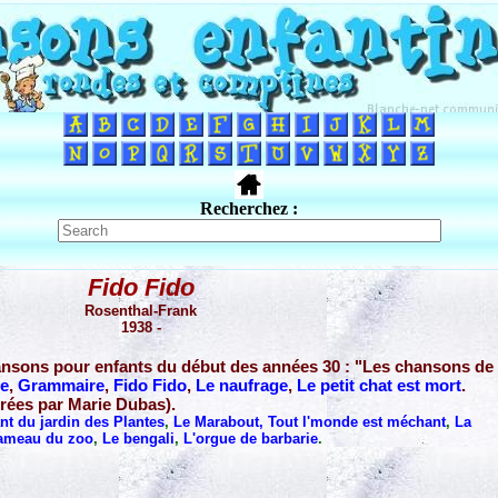
Recherchez :
Fido Fido
Rosenthal-Frank
1938 -
ansons pour enfants du début des années 30 : "Les chansons de
ue
,
Grammaire
,
Fido Fido
,
Le naufrage
,
Le petit chat est mort
.
trées par Marie Dubas).
nt du jardin des Plantes
,
Le Marabout
,
Tout l'monde est méchant
,
La
hameau du zoo
,
Le bengali
,
L'orgue de barbarie
.