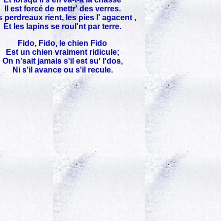
Il est forcé de mettr' des verres.
 perdreaux rient, les pies l' agacent ,
Et les lapins se roul'nt par terre.
Fido, Fido, le chien Fido
Est un chien vraiment ridicule;
On n'sait jamais s'il est su' l'dos,
Ni s'il avance ou s'il recule.