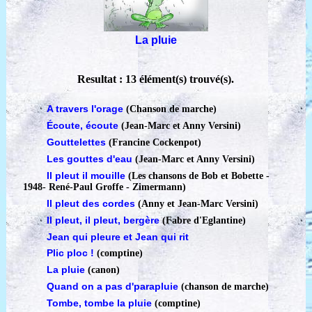
La pluie
Resultat : 13 élément(s) trouvé(s).
A travers l'orage
(Chanson de marche)
Écoute, écoute
(Jean-Marc et Anny Versini)
Gouttelettes
(Francine Cockenpot)
Les gouttes d'eau
(Jean-Marc et Anny Versini)
Il pleut il mouille
(Les chansons de Bob et Bobette -
1948
-
René-Paul Groffe - Zimermann)
Il pleut des cordes
(Anny et Jean-Marc Versini)
Il pleut, il pleut, bergère
(Fabre d'Eglantine)
Jean qui pleure et Jean qui rit
Plic ploc !
(comptine)
La pluie
(canon)
Quand on a pas d'parapluie
(chanson de marche)
Tombe, tombe la pluie
(comptine)