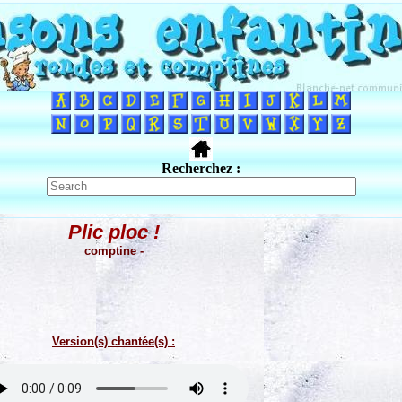
Recherchez :
Plic ploc !
comptine -
Version(s) chantée(s) :