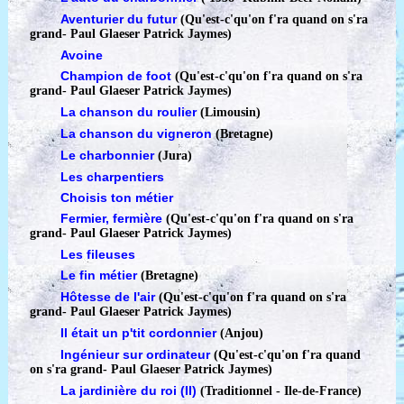
Aventurier du futur
(Qu'est-c'qu'on f'ra quand on s'ra
grand
-
Paul Glaeser Patrick Jaymes)
Avoine
Champion de foot
(Qu'est-c'qu'on f'ra quand on s'ra
grand
-
Paul Glaeser Patrick Jaymes)
La chanson du roulier
(Limousin)
La chanson du vigneron
(Bretagne)
Le charbonnier
(Jura)
Les charpentiers
Choisis ton métier
Fermier, fermière
(Qu'est-c'qu'on f'ra quand on s'ra
grand
-
Paul Glaeser Patrick Jaymes)
Les fileuses
Le fin métier
(Bretagne)
Hôtesse de l'air
(Qu'est-c'qu'on f'ra quand on s'ra
grand
-
Paul Glaeser Patrick Jaymes)
Il était un p'tit cordonnier
(Anjou)
Ingénieur sur ordinateur
(Qu'est-c'qu'on f'ra quand
on s'ra grand
-
Paul Glaeser Patrick Jaymes)
La jardinière du roi (II)
(Traditionnel - Ile-de-France)