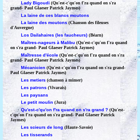
Lady Bigoudi
(Qu'est-c'qu'on f'ra quand on s'ra
grand
-
Paul Glaeser Patrick Jaymes)
La laine de ces blancs moutons
La laine des moutons
(Chanson des fileuses
d'Auvergne)
Los Dailahaires (les faucheurs)
(Béarn)
Maîtres-nageurs à Malibu
(Qu'est-c'qu'on f'ra quand
on s'ra grand
-
Paul Glaeser Patrick Jaymes)
Maîtresse d'école
(Qu'est-c'qu'on f'ra quand on s'ra
grand
-
Paul Glaeser Patrick Jaymes)
Mécanicien
(Qu'est-c'qu'on f'ra quand on s'ra grand
-
Paul Glaeser Patrick Jaymes)
Les metiers
(chanson à mimer)
Les patrons
(Vivarais)
Les paysans
Le petit moulin
(Jura)
Qu'est-c'qu'on f'ra quand on s'ra grand ?
(Qu'est-
c'qu'on f'ra quand on s'ra grand
-
Paul Glaeser Patrick
Jaymes)
Les scieurs de long
(Haute-Savoie)
Les tisserands