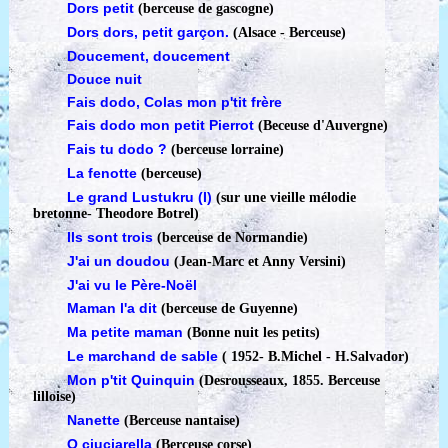
Dors petit
(berceuse de gascogne)
Dors dors, petit garçon.
(Alsace - Berceuse)
Doucement, doucement
Douce nuit
Fais dodo, Colas mon p'tit frère
Fais dodo mon petit Pierrot
(Beceuse d'Auvergne)
Fais tu dodo ?
(berceuse lorraine)
La fenotte
(berceuse)
Le grand Lustukru (I)
(sur une vieille mélodie
bretonne
-
Theodore Botrel)
Ils sont trois
(berceuse de Normandie)
J'ai un doudou
(Jean-Marc et Anny Versini)
J'ai vu le Père-Noël
Maman l'a dit
(berceuse de Guyenne)
Ma petite maman
(Bonne nuit les petits)
Le marchand de sable
( 1952
-
B.Michel - H.Salvador)
Mon p'tit Quinquin
(Desrousseaux, 1855. Berceuse
lilloise)
Nanette
(Berceuse nantaise)
O ciuciarella
(Berceuse corse)