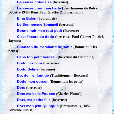
Berceuse polonaise
(berceuse)
Berceuse pour Fanchette
(Les chansons de Bob et
Bobette-1948
-
René Paul Groffe- Zimmermann)
Bing Balon
(Toulonnais)
Le Bonhomme Sommeil
(berceuse)
Bonne nuit mon tout petit
(Berceuse)
C'est l'heure du dodo
(berceuse
-
Paul Glaeser Patrick
Jaymes)
Chanson du marchand de sable
(Bonne nuit les
petits)
Dans ton petit berceau
(berceuse du Dauphiné)
Dodo m'amour
(berceuse)
Dodo Beline
(berceuse)
Do, do, l'enfant do
(Traditionnel - Berceuse)
Dodo mon ourson
(Bonne nuit les petits)
Dors
(berceuse)
Dors ma belle Poupée
(Charles Humel)
Dors, ma petite fille
(berceuse)
Dors mon p'tit Quinquin
(Desrousseaux, 1855.
Berceuse lilloise)