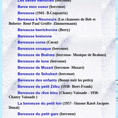
Les belles menottes
(berceuse)
Berce mon coeur
(berceuse)
Berceuse
(1941
-
B.Coquatrix)
Berceuse à Nounours
(Les chansons de Bob et
Bobette
-
René Paul Groffe- Zimmermann)
Berceuse berrichonne
(Berry)
Berceuse bretonne
Berceuse corse
(Corse)
Berceuse cosaque
(berceuse)
Berceuse de Brahms
(berceuse
-
Musique de Brahms)
Berceuse de lune
(berceuse)
Berceuse de Mozart
(berceuse
-
Mozart)
Berceuse de Schubert
(berceuse)
Berceuse des enfants
(Bonne nuit les petits)
Berceuse du petit Zébu
(1938
-
Ibert-Frank)
Berceuse du rêve bleu
(Chanty-Vaissade - 1938
-
Chanty Vaissade )
La berceuse du petit loir
(1957
-
Simone Ratel-Jacques
Douai)
Berceuse du petit gars
(berceuse)