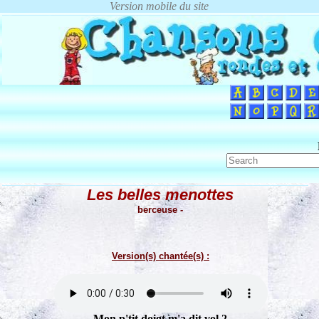
Les belles menottes
berceuse -
Version(s) chantée(s) :
Mon p'tit doigt m'a dit vol 2