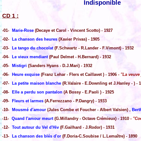
Indisponible
CD 1 :
-01-
Marie-Rose
(Decaye et Carol - Vincent Scotto) - 1927
-02-
La chanson des heures
(Xavier Privas) - 1905
-03-
Le tango du chocolat
(F.Schwartz - R.Lander - F.Vimont) - 1932
-04-
Le vieux mendiant
(Paul Delmet - H.Bernard) - 1932
-05-
Mistigri
(Sanders Hyans - D.J.Mari) - 1932
-06-
Heure exquise
(Franz Lehar - Flers et Caillavet ) - 1906
- "La veuve
-07-
La petite maison blanche
(R.Valaire - E.Downling et J.Hanley - ) - 
-08-
Elle a perdu son pantalon
(A Bossy - E.Paoli ) - 1925
-09-
Fleurs et larmes
(A.Ferrezzano - P.Dangry) - 1933
-10-
Mousmé d'amour
(Jules Combe et Foucher - Albert Valsien) ,
Bert
-11-
Quand l'amour meurt
(G.Millandry - Octave Crémieux) - 1910
- "Co
-12-
Tout autour du Vel d'Hiv
(F.Gailhard - J.Rodor) - 1931
-13-
La chanson des blés d'or
(F.Doria-C.Soubise / L.Lemaître) - 1890