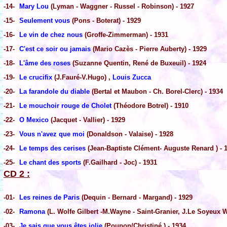
-14-
Mary Lou
(Lyman - Waggner - Russel - Robinson) - 1927
-15-
Seulement vous
(Pons - Boterat) - 1929
-16-
Le vin de chez nous
(Groffe-Zimmerman) - 1931
-17-
C'est ce soir ou jamais
(Mario Cazès - Pierre Auberty) - 1929
-18-
L'âme des roses
(Suzanne Quentin, René de Buxeuil) - 1924
-19-
Le crucifix
(J.Fauré-V.Hugo) ,
Louis Zucca
-20-
La farandole du diable
(Bertal et Maubon - Ch. Borel-Clerc) - 1934
-21-
Le mouchoir rouge de Cholet
(Théodore Botrel) - 1910
-22-
O Mexico
(Jacquet - Vallier) - 1929
-23-
Vous n'avez que moi
(Donaldson - Valaise) - 1928
-24-
Le temps des cerises
(Jean-Baptiste Clément- Auguste Renard ) - 
-25-
Le chant des sports
(F.Gailhard - Joc) - 1931
CD 2 :
-01-
Les reines de Paris
(Dequin - Bernard - Margand) - 1929
-02-
Ramona
(L. Wolfe Gilbert -M.Wayne - Saint-Granier, J.Le Soyeux W
-03-
Je sais que vous êtes jolie
(Poupon/Christiné ) - 1934