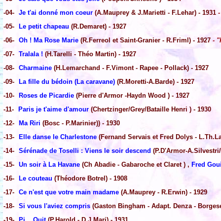
-04-
Je t'ai donné mon coeur
(A.Mauprey & J.Marietti - F.Lehar) - 1931
-
-05-
Le petit chapeau
(R.Demaret) - 1927
-06-
Oh ! Ma Rose Marie
(R.Ferreol et Saint-Granier - R.Friml) - 1927
- "
-07-
Tralala !
(H.Tarelli - Théo Martin) - 1927
-08-
Charmaine
(H.Lemarchand - F.Vimont - Rapee - Pollack) - 1927
-09-
La fille du bédoin (La caravane)
(R.Moretti-A.Barde) - 1927
-10-
Roses de Picardie
(Pierre d'Armor -Haydn Wood ) - 1927
-11-
Paris je t'aime d'amour
(Chertzinger/Grey/Bataille Henri ) - 1930
-12-
Ma Riri
(Bosc - P.Marinier)) - 1930
-13-
Elle danse le Charlestone
(Fernand Servais et Fred Dolys - L.Th.La
-14-
Sérénade de Toselli : Viens le soir descend
(P.D'Armor-A.Silvestri/
-15-
Un soir à La Havane
(Ch Abadie - Gabaroche et Claret ) ,
Fred Gou
-16-
Le couteau
(Théodore Botrel) - 1908
-17-
Ce n'est que votre main madame
(A.Mauprey - R.Erwin) - 1929
-18-
Si vous l'aviez compris
(Gaston Bingham - Adapt. Denza - Borgese
-19-
Pi... Ouit
(P.Harold - D.J.Mari) - 1931