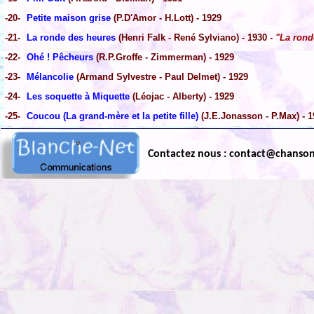
-20-
Petite maison grise
(P.D'Amor - H.Lott) - 1929
-21-
La ronde des heures
(Henri Falk - René Sylviano) - 1930
- "La rond
-22-
Ohé ! Pêcheurs
(R.P.Groffe - Zimmerman) - 1929
-23-
Mélancolie
(Armand Sylvestre - Paul Delmet) - 1929
-24-
Les soquette à Miquette
(Léojac - Alberty) - 1929
-25-
Coucou (La grand-mère et la petite fille)
(J.E.Jonasson - P.Max) - 1
Contactez nous : contact@chanso