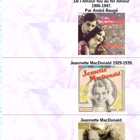
De l'Amour fou au fol Amour
1906-1947.
Par André Baugé
Jeannette MacDonald 1929-1939.
Jeannette MacDonald.