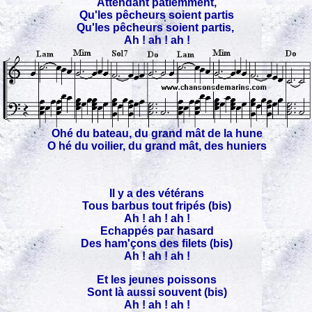
Attendant patiemment,
Qu'les pêcheurs soient partis
Qu'les pêcheurs soient partis,
Ah ! ah ! ah !
Ohé du bateau, du grand mât de la hune
O hé du voilier, du grand mât, des huniers
Il y a des vétérans
Tous barbus tout fripés (bis)
Ah ! ah ! ah !
Echappés par hasard
Des ham'çons des filets (bis)
Ah ! ah ! ah !
Et les jeunes poissons
Sont là aussi souvent (bis)
Ah ! ah ! ah !