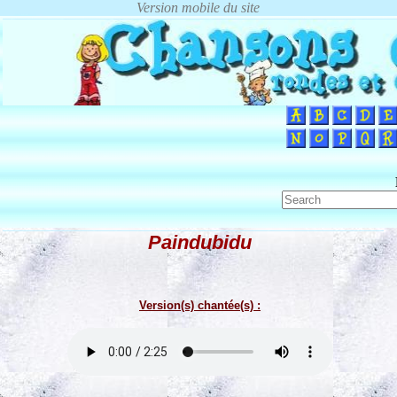
Paindubidu
Version(s) chantée(s) :