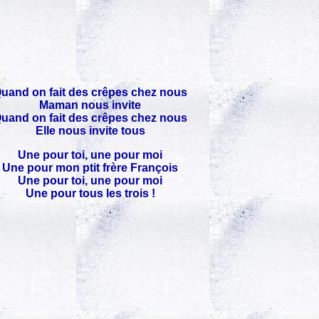
uand on fait des crêpes chez nous
Maman nous invite
uand on fait des crêpes chez nous
Elle nous invite tous
Une pour toi, une pour moi
Une pour mon ptit frère François
Une pour toi, une pour moi
Une pour tous les trois !