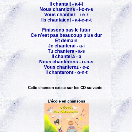
Il chantait - a-i-t
Nous chantions - i-o-n-s
Vous chantiez - i-e-z
Ils chantaient - a-i-e-n-t
Finissons pas le futur
Ce n'est pas beaucoup plus dur
Et demain
Je chanterai - a-i
Tu chantera - a-s
Il chantera - a
Nous chanterons - o-n-s
Vous chanterez - e-z
Il chanteront - o-n-t
Cette chanson existe sur les CD suivants :
L'école en chansons