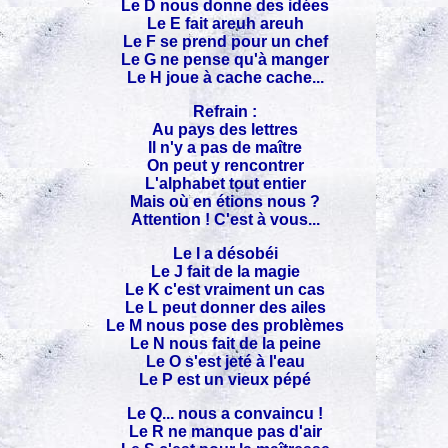
Le D nous donne des idées
Le E fait areuh areuh
Le F se prend pour un chef
Le G ne pense qu'à manger
Le H joue à cache cache...
Refrain :
Au pays des lettres
Il n'y a pas de maître
On peut y rencontrer
L'alphabet tout entier
Mais où en étions nous ?
Attention ! C'est à vous...
Le I a désobéi
Le J fait de la magie
Le K c'est vraiment un cas
Le L peut donner des ailes
Le M nous pose des problèmes
Le N nous fait de la peine
Le O s'est jeté à l'eau
Le P est un vieux pépé
Le Q... nous a convaincu !
Le R ne manque pas d'air