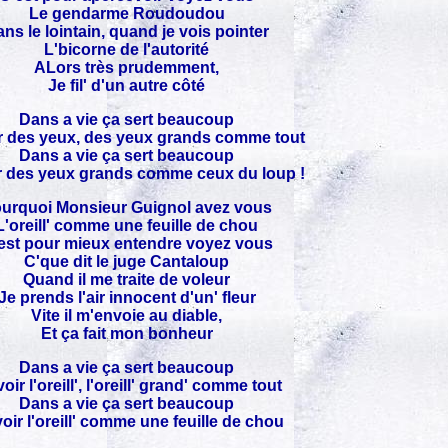
Le gendarme Roudoudou
ns le lointain, quand je vois pointer
L'bicorne de l'autorité
ALors très prudemment,
Je fil' d'un autre côté
Dans a vie ça sert beaucoup
r des yeux, des yeux grands comme tout
Dans a vie ça sert beaucoup
r des yeux grands comme ceux du loup !
urquoi Monsieur Guignol avez vous
L'oreill' comme une feuille de chou
est pour mieux entendre voyez vous
C'que dit le juge Cantaloup
Quand il me traite de voleur
Je prends l'air innocent d'un' fleur
Vite il m'envoie au diable,
Et ça fait mon bonheur
Dans a vie ça sert beaucoup
oir l'oreill', l'oreill' grand' comme tout
Dans a vie ça sert beaucoup
oir l'oreill' comme une feuille de chou