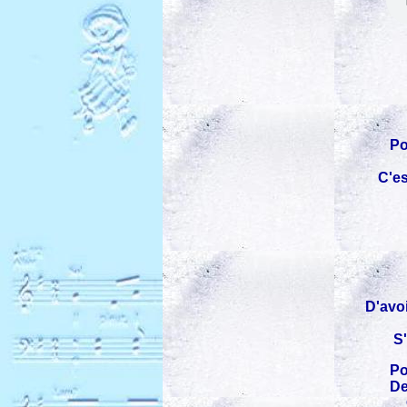
Po
C'e
D'avoi
S
Po
De