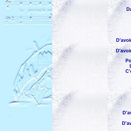
Da
D'avoi
D'avoi
Po
C'
D'av
D'av