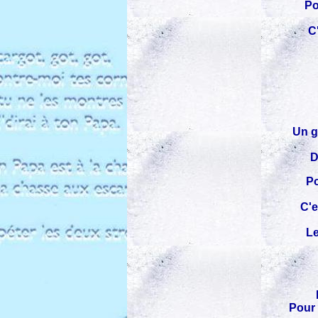
Po
C
Un g
D
Po
C'e
Le
Pour 