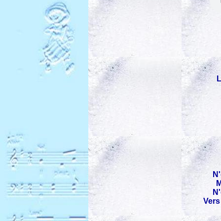
L
N'
M
N'
Vers