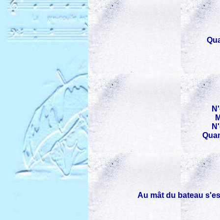
Qua
N'
M
N'
Quan
Au mât du bateau s'es