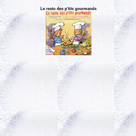
Le resto des p'tits gourmands