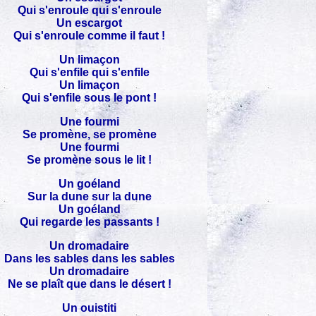
Qui s'enroule qui s'enroule
Un escargot
Qui s'enroule comme il faut !
Un limaçon
Qui s'enfile qui s'enfile
Un limaçon
Qui s'enfile sous le pont !
Une fourmi
Se promène, se promène
Une fourmi
Se promène sous le lit !
Un goéland
Sur la dune sur la dune
Un goéland
Qui regarde les passants !
Un dromadaire
Dans les sables dans les sables
Un dromadaire
Ne se plaît que dans le désert !
Un ouistiti