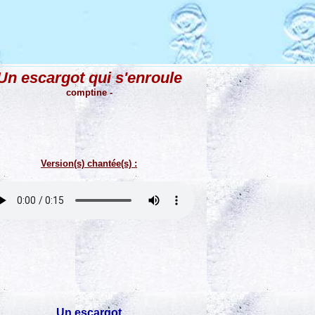
Un escargot qui s'enroule
comptine -
Version(s) chantée(s) :
Un escargot