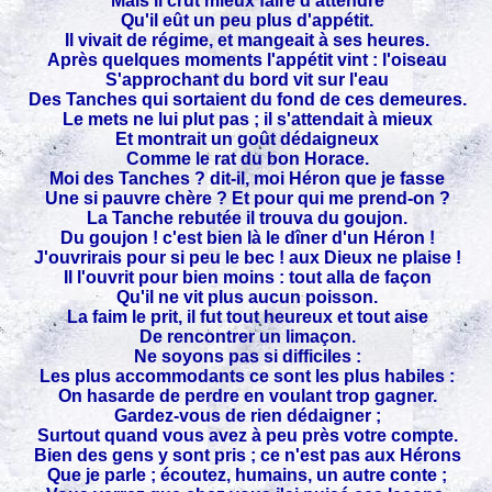
Mais il crut mieux faire d'attendre
Qu'il eût un peu plus d'appétit.
Il vivait de régime, et mangeait à ses heures.
Après quelques moments l'appétit vint : l'oiseau
S'approchant du bord vit sur l'eau
Des Tanches qui sortaient du fond de ces demeures.
Le mets ne lui plut pas ; il s'attendait à mieux
Et montrait un goût dédaigneux
Comme le rat du bon Horace.
Moi des Tanches ? dit-il, moi Héron que je fasse
Une si pauvre chère ? Et pour qui me prend-on ?
La Tanche rebutée il trouva du goujon.
Du goujon ! c'est bien là le dîner d'un Héron !
J'ouvrirais pour si peu le bec ! aux Dieux ne plaise !
Il l'ouvrit pour bien moins : tout alla de façon
Qu'il ne vit plus aucun poisson.
La faim le prit, il fut tout heureux et tout aise
De rencontrer un limaçon.
Ne soyons pas si difficiles :
Les plus accommodants ce sont les plus habiles :
On hasarde de perdre en voulant trop gagner.
Gardez-vous de rien dédaigner ;
Surtout quand vous avez à peu près votre compte.
Bien des gens y sont pris ; ce n'est pas aux Hérons
Que je parle ; écoutez, humains, un autre conte ;