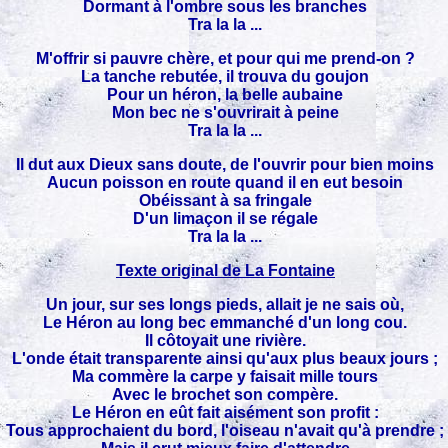
Dormant à l'ombre sous les branches
Tra la la ...
M'offrir si pauvre chère, et pour qui me prend-on ?
La tanche rebutée, il trouva du goujon
Pour un héron, la belle aubaine
Mon bec ne s'ouvrirait à peine
Tra la la ...
Il dut aux Dieux sans doute, de l'ouvrir pour bien moins
Aucun poisson en route quand il en eut besoin
Obéissant à sa fringale
D'un limaçon il se régale
Tra la la ...
Texte original de La Fontaine
Un jour, sur ses longs pieds, allait je ne sais où,
Le Héron au long bec emmanché d'un long cou.
Il côtoyait une rivière.
L'onde était transparente ainsi qu'aux plus beaux jours ;
Ma commère la carpe y faisait mille tours
Avec le brochet son compère.
Le Héron en eût fait aisément son profit :
Tous approchaient du bord, l'oiseau n'avait qu'à prendre ;