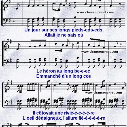
Un jour sur ses longs pieds-eds-eds,
Allait je ne sais où
Le héron au long be-e-ec
Emmanché d'un long cou
Il côtoyait une riviè-è-è-è-è-re
L'oeil dédaigneux, l'allure fiè-è-è-è-è-re