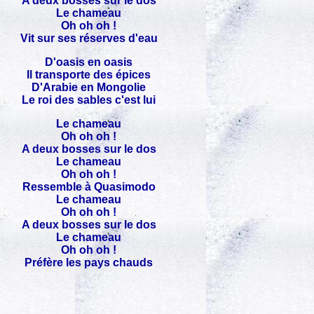
A deux bosses sur le dos
Le chameau
Oh oh oh !
Vit sur ses réserves d'eau
D'oasis en oasis
Il transporte des épices
D'Arabie en Mongolie
Le roi des sables c'est lui
Le chameau
Oh oh oh !
A deux bosses sur le dos
Le chameau
Oh oh oh !
Ressemble à Quasimodo
Le chameau
Oh oh oh !
A deux bosses sur le dos
Le chameau
Oh oh oh !
Préfère les pays chauds