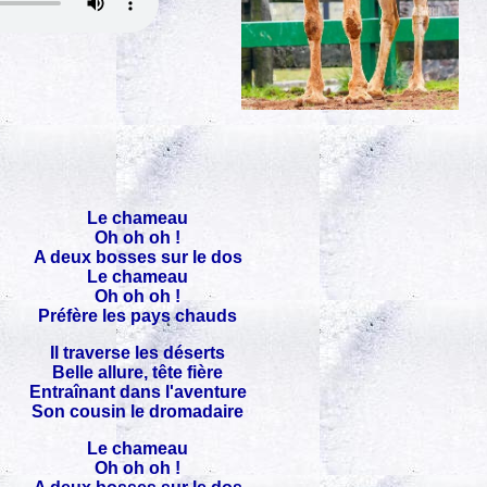
Le chameau
Oh oh oh !
A deux bosses sur le dos
Le chameau
Oh oh oh !
Préfère les pays chauds
Il traverse les déserts
Belle allure, tête fière
Entraînant dans l'aventure
Son cousin le dromadaire
Le chameau
Oh oh oh !