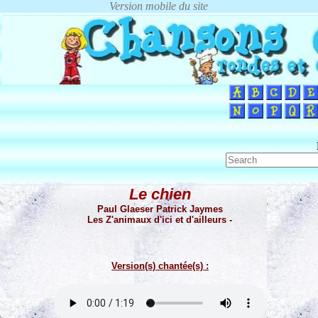
Le chien
Paul Glaeser Patrick Jaymes
Les Z'animaux d'ici et d'ailleurs -
Version(s) chantée(s) :