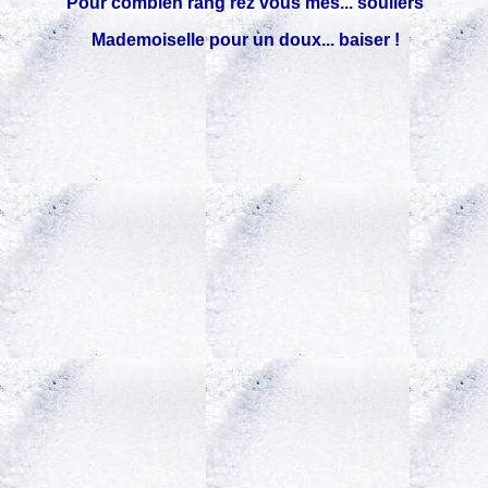
Pour combien rang'rez vous mes... souliers
Mademoiselle pour un doux... baiser !