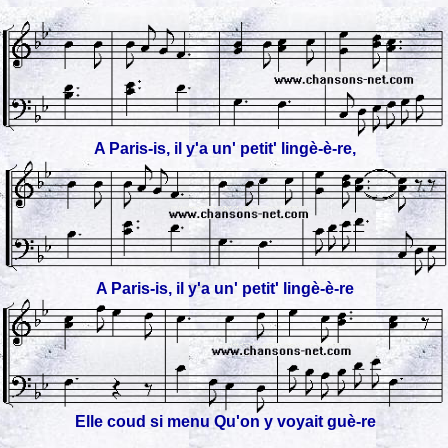
A Paris-is, il y'a un' petit' lingè-è-re,
A Paris-is, il y'a un' petit' lingè-è-re
Elle coud si menu Qu'on y voyait guè-re