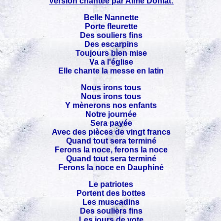
Version chantée par AImé Doniat:
Belle Nannette
Porte fleurette
Des souliers fins
Des escarpins
Toujours bien mise
Va a l'église
Elle chante la messe en latin
Nous irons tous
Nous irons tous
Y mènerons nos enfants
Notre journée
Sera payée
Avec des pièces de vingt francs
Quand tout sera terminé
Ferons la noce, ferons la noce
Quand tout sera terminé
Ferons la noce en Dauphiné
Le patriotes
Portent des bottes
Les muscadins
Des souliers fins
Les jours de vote