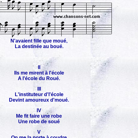
N'avaient fille que moué,
La destinée au boué.
II
Ils me mirent à l'école
A l'école du Roué.
III
L'instituteur d'l'école
Devint amoureux d'moué.
IV
Me fit faire une robe
Une robe de soué
V
On me la porte à coudre