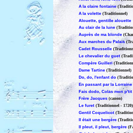
A la claire fontaine
(Traditi
A la volette
(Traditionnel)
Alouette, gentille alouette
Au clair de la lune
(Traditio
Auprès de ma blonde
(Cha
Aux marches du Palais
(Tr
Cadet Rousselle
(Traditionn
Le chevalier du guet
(Tradi
Compère Guilleri
(Tradition
Dame Tartine
(Traditionnel)
Do, do, l'enfant do
(Traditi
En passant par la Lorrain
Fais dodo, Colas mon p'tit 
Frère Jacques
(canon)
Le furet
(Traditionnel - 1720)
Gentil Coquelicot
(Traditio
Il était une bergère
(Traditi
Il pleut, il pleut, bergère
(F