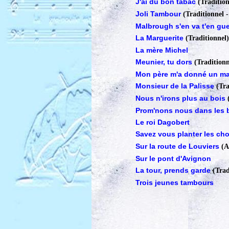
J'ai du bon tabac
(Tradition
Joli Tambour
(Traditionnel 
Malbrough s'en va t'en gue
La Marguerite
(Traditionnel)
La mère Michel
Meunier, tu dors
(Traditionn
Mon père m'a donné un ma
Monsieur de la Palisse
(Tra
Nous n'irons plus au bois
Prom'nons nous dans les 
Le roi Dagobert
Savez vous planter les ch
Sur la route de Louviers
(A
Sur le pont d'Avignon
La tour, prends garde
(Trad
Trois jeunes tambours