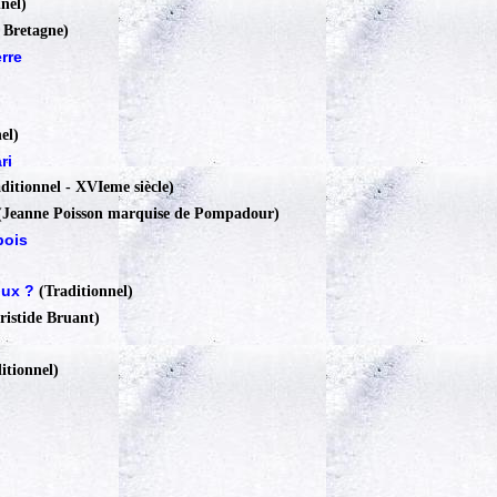
nel)
- Bretagne)
rre
el)
ri
ditionnel - XVIeme siècle)
(Jeanne Poisson marquise de Pompadour)
bois
oux ?
(Traditionnel)
ristide Bruant)
itionnel)