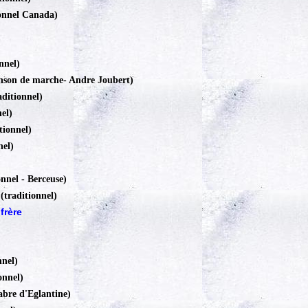
onnel Canada)
nnel)
nson de marche
-
Andre Joubert)
aditionnel)
el)
tionnel)
nel)
onnel - Berceuse)
e
(traditionnel)
frère
nnel)
onnel)
abre d'Eglantine)