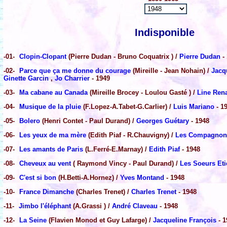
Indisponible
-01-
Clopin-Clopant
(Pierre Dudan - Bruno Coquatrix ) /
Pierre Dudan
-
-02-
Parce que ça me donne du courage
(Mireille - Jean Nohain) /
Jacq
Ginette Garcin
,
Jo Charrier
- 1949
-03-
Ma cabane au Canada
(Mireille Brocey - Loulou Gasté ) /
Line Ren
-04-
Musique de la pluie
(F.Lopez-A.Tabet-G.Carlier) /
Luis Mariano
- 1
-05-
Bolero
(Henri Contet - Paul Durand) /
Georges Guétary
- 1948
-06-
Les yeux de ma mère
(Edith Piaf - R.Chauvigny) /
Les Compagnons
-07-
Les amants de Paris
(L.Ferré-E.Marnay) /
Edith Piaf
- 1948
-08-
Cheveux au vent
( Raymond Vincy - Paul Durand) /
Les Soeurs Et
-09-
C'est si bon
(H.Betti-A.Hornez) /
Yves Montand
- 1948
-10-
France Dimanche
(Charles Trenet) /
Charles Trenet
- 1948
-11-
Jimbo l'éléphant
(A.Grassi ) /
André Claveau
- 1948
-12-
La Seine
(Flavien Monod et Guy Lafarge) /
Jacqueline François
- 1