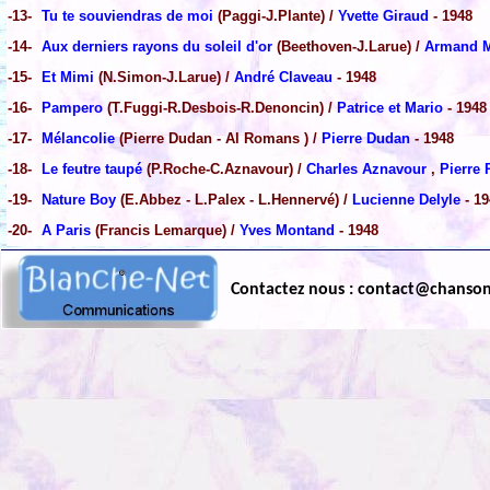
-13-
Tu te souviendras de moi
(Paggi-J.Plante) /
Yvette Giraud
- 1948
-14-
Aux derniers rayons du soleil d'or
(Beethoven-J.Larue) /
Armand M
-15-
Et Mimi
(N.Simon-J.Larue) /
André Claveau
- 1948
-16-
Pampero
(T.Fuggi-R.Desbois-R.Denoncin) /
Patrice et Mario
- 1948
-17-
Mélancolie
(Pierre Dudan - Al Romans ) /
Pierre Dudan
- 1948
-18-
Le feutre taupé
(P.Roche-C.Aznavour) /
Charles Aznavour
,
Pierre
-19-
Nature Boy
(E.Abbez - L.Palex - L.Hennervé) /
Lucienne Delyle
- 19
-20-
A Paris
(Francis Lemarque) /
Yves Montand
- 1948
Contactez nous : contact@chanso