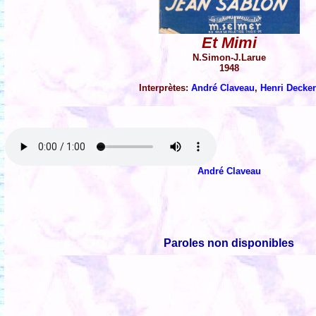
Et Mimi
N.Simon-J.Larue
1948
Interprètes:
André Claveau
,
Henri Decke
André Claveau
Paroles non disponibles