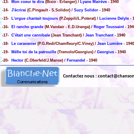
-13-
Mon coeur te dira
(Bixio - Erlanger) /
Lyane Mairève
- 1940
-14-
J'écrirai
(C.Pingault - S.Solidor) /
Suzy Solidor
- 1940
-15-
L'orgue chantait toujours
(P.Zeppili/L.Poterat) /
Lucienne Delyle
- 
-16-
El rancho grande
(M.Vandair - E.D.Uranga) /
Roger Toussaint
- 194
-17-
C'était une cannibale
(Jean Tranchant) /
Jean Tranchant
- 1940
-18-
Le caravanier
(P.G.Redi/Chamfleury/C.Viney) /
Jean Lumière
- 194
-19-
Méfie toi de la patrouille
(Tremolo/Georgius) /
Georgius
- 1940
-20-
Hector
(C.Oberfeld/J.Manse) /
Fernandel
- 1940
Contactez nous : contact@chanso