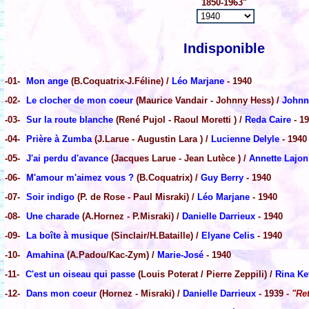
1850-1963"
Indisponible
-01-
Mon ange
(B.Coquatrix-J.Féline) /
Léo Marjane
- 1940
-02-
Le clocher de mon coeur
(Maurice Vandair - Johnny Hess) /
Johnn
-03-
Sur la route blanche
(René Pujol - Raoul Moretti ) /
Reda Caire
- 1
-04-
Prière à Zumba
(J.Larue - Augustin Lara ) /
Lucienne Delyle
- 1940
-05-
J'ai perdu d'avance
(Jacques Larue - Jean Lutèce ) /
Annette Lajon
-06-
M'amour m'aimez vous ?
(B.Coquatrix) /
Guy Berry
- 1940
-07-
Soir indigo
(P. de Rose - Paul Misraki) /
Léo Marjane
- 1940
-08-
Une charade
(A.Hornez - P.Misraki) /
Danielle Darrieux
- 1940
-09-
La boîte à musique
(Sinclair/H.Bataille) /
Elyane Celis
- 1940
-10-
Amahina
(A.Padou/Kac-Zym) /
Marie-José
- 1940
-11-
C'est un oiseau qui passe
(Louis Poterat / Pierre Zeppili) /
Rina Ke
-12-
Dans mon coeur
(Hornez - Misraki) /
Danielle Darrieux
- 1939
- "Ret