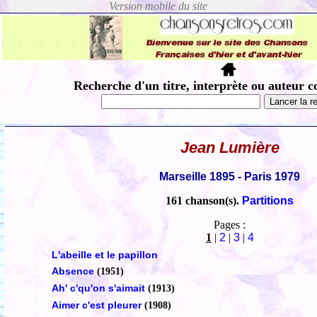
Recherche d'un titre, interprète ou auteur c
Jean Lumière
Marseille 1895 - Paris 1979
161 chanson(s).
Partitions
Pages :
1
|
2
|
3
|
4
L'abeille et le papillon
Absence
(1951)
Ah' c'qu'on s'aimait
(1913)
Aimer c'est pleurer
(1908)