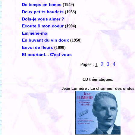
De temps en temps
(1949)
Deux petits baudets
(1953)
Dois-je vous aimer ?
Ecoute ô mon coeur
(1904)
Emmene-moi
En buvant du vin doux
(1950)
Envoi de fleurs
(1898)
Et pourtant... C'est vous
Pages :
1
|
2
|
3
|
4
CD thèmatiques:
Jean Lumière : Le charmeur des ondes