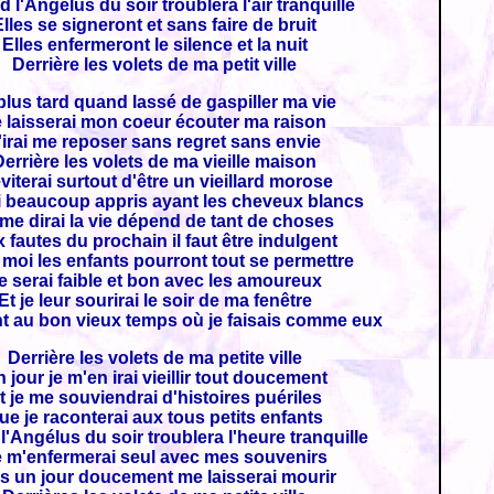
 l'Angélus du soir troublera l'air tranquille
Elles se signeront et sans faire de bruit
Elles enfermeront le silence et la nuit
Derrière les volets de ma petit ville
plus tard quand lassé de gaspiller ma vie
 laisserai mon coeur écouter ma raison
'irai me reposer sans regret sans envie
Derrière les volets de ma vieille maison
éviterai surtout d'être un vieillard morose
i beaucoup appris ayant les cheveux blancs
me dirai la vie dépend de tant de choses
 fautes du prochain il faut être indulgent
moi les enfants pourront tout se permettre
e serai faible et bon avec les amoureux
Et je leur sourirai le soir de ma fenêtre
 au bon vieux temps où je faisais comme eux
Derrière les volets de ma petite ville
 jour je m'en irai vieillir tout doucement
t je me souviendrai d'histoires puériles
ue je raconterai aux tous petits enfants
'Angélus du soir troublera l'heure tranquille
 m'enfermerai seul avec mes souvenirs
s un jour doucement me laisserai mourir