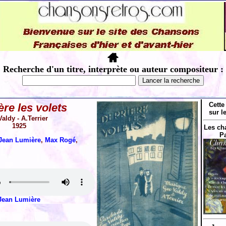
Recherche d'un titre, interprète ou auteur compositeur :
Cette
ère les volets
sur l
aldy - A.Terrier
1925
Les ch
P
Jean Lumière
,
Max Rogé
,
Jean Lumière