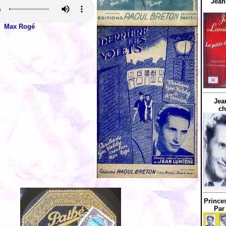
Jean
Max Rogé
Jea
ch
Prince
Par