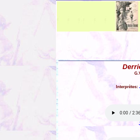
Derri
G.V
Interprètes: