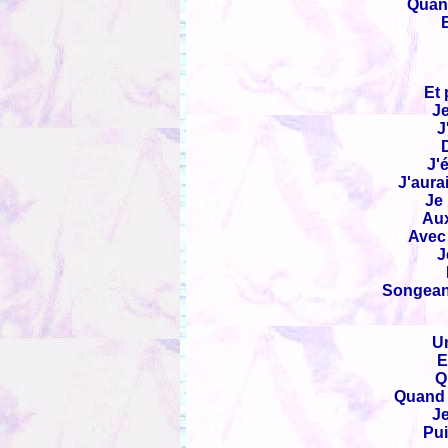
Quand
Et 
Je
J
J'
J'aura
Je 
Aux
Avec 
J
Songeant
Un
E
Q
Quand l
Je
Pui