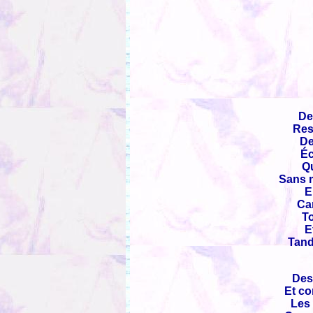
De
Rest
De
Éc
Qu
Sans m
E
Car
To
E
Tand
Des
Et co
Les 