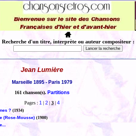
Recherche d'un titre, interprète ou auteur compositeur :
Jean Lumière
Marseille 1895 - Paris 1979
161 chanson(s).
Partitions
Pages :
1
|
2
|
3
|
4
rmes ?
(1934)
me (Rose-Mousse)
(1900)
...