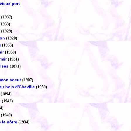
vieux port
(1937)
(1933)
a
(1929)
non
(1920)
u
(1933)
ir
(1938)
rmir
(1931)
rises
(1871)
 mon coeur
(1907)
au bois d'Chaville
(1950)
(1894)
.
(1942)
4)
(1940)
 le nôtre
(1934)