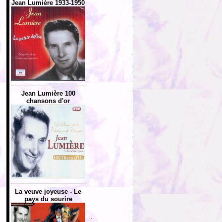
Jean Lumière 1933-1950
Jean Lumière 100
chansons d'or
La veuve joyeuse - Le
pays du sourire
..