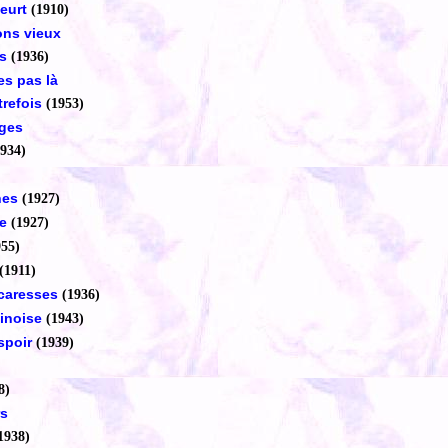
meurt
(1910)
ns vieux
s
(1936)
s pas là
trefois
(1953)
nges
1934)
hes
(1927)
ie
(1927)
955)
(1911)
 caresses
(1936)
inoise
(1943)
spoir
(1939)
8)
rs
1938)