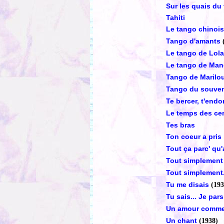
Sur les quais du 
Tahiti
Le tango chinois
Tango d'amants
Le tango de Lol
Le tango de Ma
Tango de Marilo
Tango du souven
Te bercer, t'endo
Le temps des ce
Tes bras
Ton coeur a pris
Tout ça parc' qu'
Tout simplement
Tout simplement
Tu me disais
(193
Tu sais... Je pars
Un amour comme
Un chant
(1938)