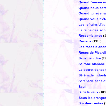
Quand l'amour 
Quand nous sero
Quand tu reverra
Quand vous n'ête
Les refrains d'au
La reine des so
Ressemblance
(
Reviens
(1910)
Les roses blanc
Roses de Picard
Sans rien dire
(1
Sa robe blanche
Le secret de tes
Sérénade indoch
Sérénade sans e
Seul
Si tu le veux
(189
Sous les orange
Sur deux notes
(