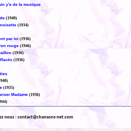
in y'a de la musique
nde
(1940)
 noisette
(1934)
nt par ici
(1936)
eron rouge
(1946)
aillon
(1936)
ffacés
(1936)
ttes
1940)
e
(1935)
danser Madame
(1936)
944)
ez nous : contact@chansons-net.com