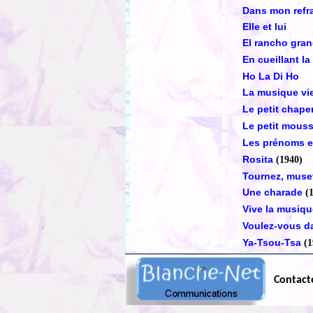
Dans mon refra
Elle et lui
El rancho gra
En cueillant la
Ho La Di Ho
La musique vie
Le petit chap
Le petit mouss
Les prénoms e
Rosita
(1940)
Tournez, muse
Une charade
(
Vive la musiqu
Voulez-vous 
Ya-Tsou-Tsa
(1
Contact