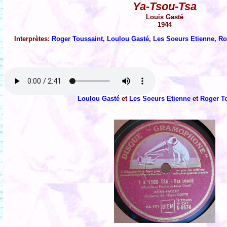
Ya-Tsou-Tsa
Louis Gasté
1944
Interprètes:
Roger Toussaint
,
Loulou Gasté
,
Les Soeurs Etienne
,
Ro
Loulou Gasté
et
Les Soeurs Etienne
et
Roger T